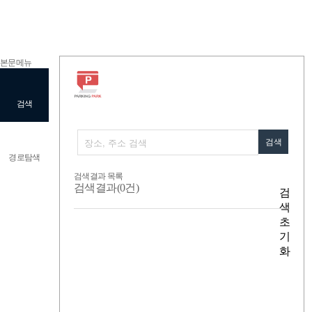
본문메뉴
검색
검색
경로탐색
검색결과 목록
검색결과(
0
건
)
검
색
초
기
화