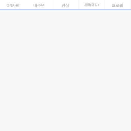
ON카페
내주변
관심
내글(랭킹)
프로필