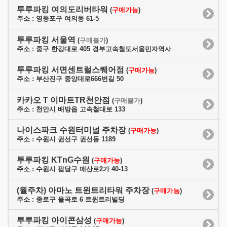
투루파킹 여의도리버타워
(
구매가능
)
주소 : 영등포구 여의동 61-5
투루파킹 서울역
(
구매불가
)
주소 : 중구 한강대로 405 경부고속철도서울민자역사
투루파킹 서면센트럴스퀘어점
(
구매가능
)
주소 : 부산진구 중앙대로666번길 50
카카오 T 이마트TR천안점
(
구매불가
)
주소 : 천안시 배방읍 고속철대로 133
나이스파크 수원터미널 주차장
(
구매가능
)
주소 : 수원시 권선구 권선동 1189
투루파킹 KTnG수원
(
구매가능
)
주소 : 수원시 팔달구 매산로2가 40-13
(월주차) 아마노 트윈트리타워 주차장
(
구매가능
)
주소 : 종로구 율곡로 6 트윈트리빌딩
투루파킹 아이콘삼성
(
구매가능
)