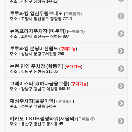
주소 : 강남구 삼성동 144-17
투루파킹 일산우림로데오
(
구매불가
)
주소 : 고양시 일산동구 장항동 771-1
뉴욕프라자주차장 (마두역)
(
구매불가
)
주소 : 고양시 일산동구 장항동 897
투루파킹 분당비전월드
(
구매가능
)
주소 : 성남시 분당구서현동 256
논현 민영 주차장 (학동역)
(
구매가능
)
주소 : 강남구 논현동 213-35
그레이스타워(하나금융그룹)
(
구매가능
)
주소 : 강남구 강남구 역삼동 648-19
대성주차장(돌곶이역)
(
구매불가
)
주소 : 성북구 석관동 245-4
카카오 T KDB생명타워(서울역)
(
구매불가
)
주소 : 용산구 용산구 동자동 45