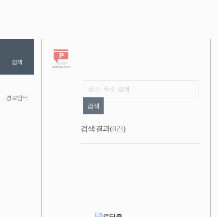
본
문
검색
메
뉴
경로탐색
검색
검
검색결과(
0
건
)
검
색
색
결
초
과
기
목
화
록