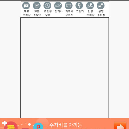
제휴
30분,
조건부
전기차
카드사
그린카
민영
공영
주차장
주말무
무료
무료주
주차장
주차장
료
차