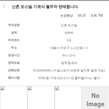
신촌 포스빌 기계식 월주차 판매합니다.
논공행상
03.15 조회:755
주차장명
신촌 포스빌
금액
80000
주차면수
5대
주소
서울시 마포구 노고산동 1-1
운영시간
8시~22시
판매요일
일주일내내
전화번호
01059490981 (구글스토어 파킹박 설치후 결제 가능)
특이사항
지하2층 기계식만/22시 전 출차필수/suv 불가