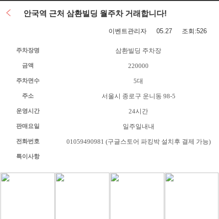
안국역 근처 삼환빌딩 월주차 거래합니다!
이벤트관리자
05.27 조회:526
주차장명
삼환빌딩 주차장
금액
220000
주차면수
5대
주소
서울시 종로구 운니동 98-5
운영시간
24시간
판매요일
일주일내내
전화번호
01059490981 (구글스토어 파킹박 설치후 결제 가능)
특이사항