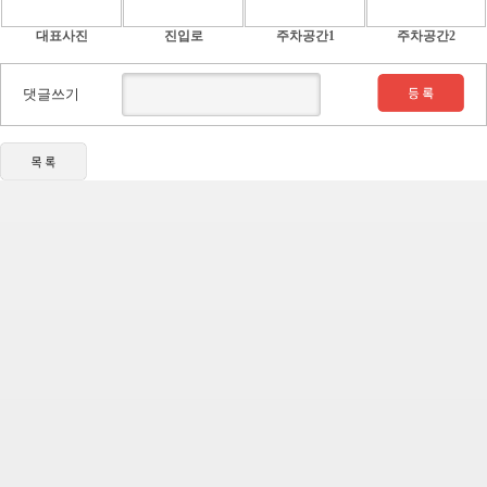
대표사진
진입로
주차공간1
주차공간2
댓글쓰기