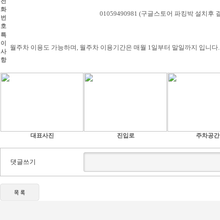
전
화
01059490981 (구글스토어 파킹박 설치후 
번
호
특
이
월주차 이용도 가능하며, 월주차 이용기간은 매월 1일부터 말일까지 입니다
사
항
대표사진
진입로
주차공간
댓글쓰기