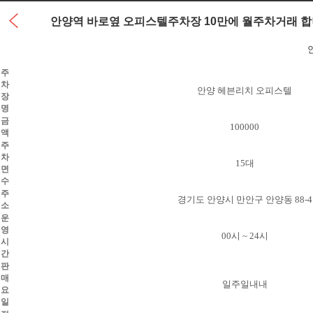
안양역 바로옆 오피스텔주차장 10만에 월주차거래 합
주
차
안양 헤븐리치 오피스텔
장
명
금
100000
액
주
차
15대
면
수
주
경기도 안양시 만안구 안양동 88-4
소
운
영
00시 ~ 24시
시
간
판
매
일주일내내
요
일