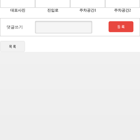
대표사진
진입로
주차공간1
주차공간2
댓글쓰기