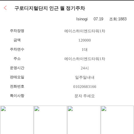
구로디지털단지 인근 월 정기주차
Isinogi
07.19 조회:1883
주차장명
에이스하이엔드타워1차
금액
120000
주차면수
1대
주소
에이스하이엔드타워1차
운영시간
24시
판매요일
일주일내내
전화번호
01020683166
특이사항
문자 주세요