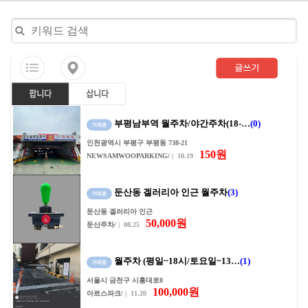
부평남부역 월주차/야간주차(18-…
(0)
인천광역시 부평구 부평동 738-21
150원
NEWSAMWOOPARKING/
| 10.19
둔산동 겔러리아 인근 월주차
(3)
둔산동 겔러리아 인근
50,000원
둔산주차/
| 08.25
월주차 (평일~18시/토요일~13…
(1)
서울시 금천구 시흥대로8
100,000원
아르스파크/
| 11.20