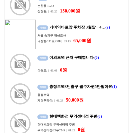
논햔동 162-2
150,000원
성현권/
| 03.20
거여역바로앞 주차장 3월말 ~ 4…
(2)
서울 송파구 양산로40
65,000원
나창현/141로5330
| 03.13
여의도역 근처 구매합니다.
(0)
0원
아랑토/
| 03.03
충정로역3번출구 월주차권5만팔아요
(1)
충정로역
50,000원
계란후라이/
| 01.28
현대백화점 무역센터점 주변
(0)
현대백화점 무역센터점 주변
0원
무역센터점/22두7245
| 01.22