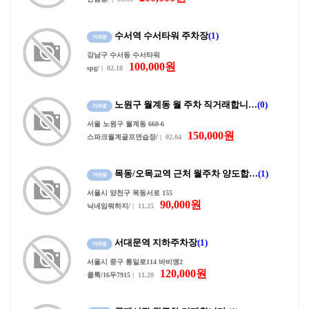
수서역 수서타워 주차장
(1)
강남구 수서동 수서타워
100,000원
spg/
| 02.18
노원구 월계동 월 주차 직거래합니…
(0)
서울 노원구 월계동 660-6
150,000원
스파크월계골프연습장/
| 02.04
목동/오목교역 근처 월주차 양도합…
(1)
서울시 양천구 목동서로 155
90,000원
닉네임뭐하지/
| 11.25
서대문역 지하주차장
(1)
서울시 중구 통일로114 바비엥2
120,000원
콜툭/16두7915
| 11.20