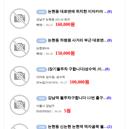
논현동 대로변에 위치한 이자카야 …
(0)
강남구 논현동 221-14 번지
160,000원
빡재/
| 06.25
논현동 차병원 사거리 부근 대로변…
(0)
논현로634
150,000원
빡재/
| 06.18
[장기월주차 구합니다]성수역 ,이…
(0)
이마트 성수점, 성수역
100,000원
리누킴/51누7474
| 05.27
강남역 월주차구합니다 12번 출구…
(0)
서울시 강남구
5원
리리카9262/
| 04.16
논현동 신논현 논현역 먹자골목 월…
(2)