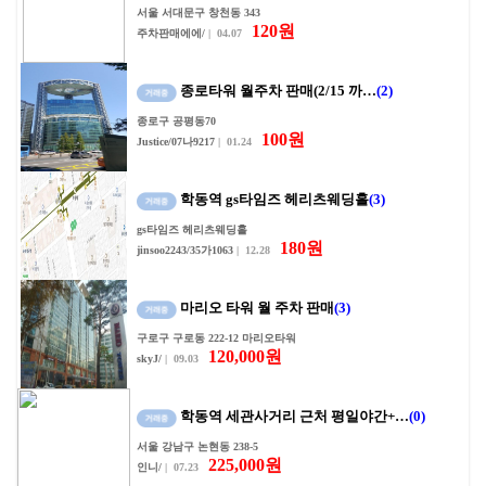
서울 서대문구 창천동 343
120원
주차판매에에/
| 04.07
종로타워 월주차 판매(2/15 까…
(2)
종로구 공평동70
100원
Justice/07나9217
| 01.24
학동역 gs타임즈 헤리츠웨딩홀
(3)
gs타임즈 헤리츠웨딩홀
180원
jinsoo2243/35가1063
| 12.28
마리오 타워 월 주차 판매
(3)
구로구 구로동 222-12 마리오타워
120,000원
skyJ/
| 09.03
학동역 세관사거리 근처 평일야간+…
(0)
서울 강남구 논현동 238-5
225,000원
인니/
| 07.23