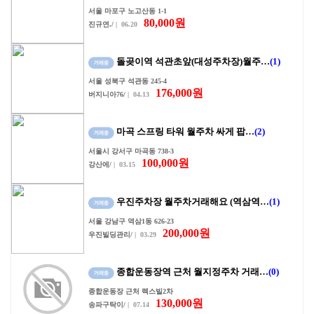
서울 마포구 노고산동 1-1
80,000원
진규연./
| 06.20
돌곶이역 석관초앞(대성주차장)월주…
(1)
서울 성북구 석관동 245-4
176,000원
버지니아76/
| 04.13
마곡 스프링 타워 월주차 싸게 팝…
(2)
서울시 강서구 마곡동 738-3
100,000원
강산에/
| 03.15
우진주차장 월주차거래해요 (역삼역…
(1)
서울 강남구 역삼1동 626-23
200,000원
우진빌딩관리/
| 03.29
종합운동장역 근처 월지정주차 거래…
(0)
종합운동장 근처 렉스빌2차
130,000원
송파구탁이/
| 07.14