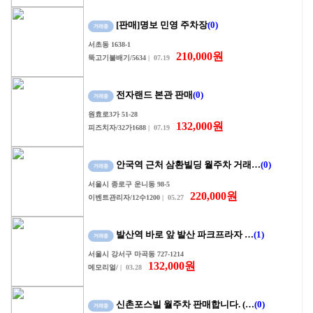
[판매]명보 민영 주차장
(0)
서초동 1638-1
210,000원
뚝고기불배기/5634
| 07.19
전자랜드 본관 판매
(0)
원효로3가 51-28
132,000원
피즈치자/32가1688
| 07.19
안국역 근처 삼환빌딩 월주차 거래…
(0)
서울시 종로구 운니동 98-5
220,000원
이벤트관리자/12수1200
| 05.27
발산역 바로 앞 발산 파크프라자 …
(1)
서울시 강서구 마곡동 727-1214
132,000원
메모리얼/
| 03.28
신촌포스빌 월주차 판매합니다. (…
(0)