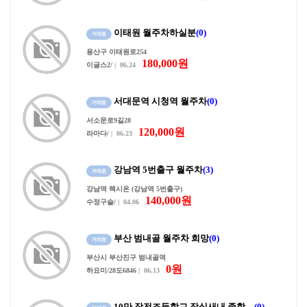
이태원 월주차하실분
(0)
용산구 이태원로254
180,000원
이글스2/
| 06.24
서대문역 시청역 월주차
(0)
서소문로9길28
120,000원
라마다/
| 06.23
강남역 5번출구 월주차
(3)
강남역 렉시온 (강남역 5번출구)
140,000원
수정구슬/
| 04.06
부산 범내골 월주차 희망
(0)
부산시 부산진구 범내골역
0원
하요미/28도6846
| 06.13
10만 잠전조등학교 잠실새내 종합…
(0)