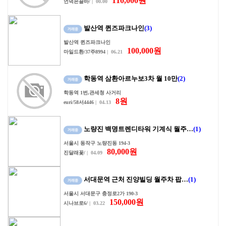
110,000원
언덕은끌바/
| 00.00
발산역 퀸즈파크나인
(3)
발산역 퀸즈파크나인
100,000원
마일드환/37주8994
| 06.21
학동역 삼환아르누보3차 월 10만
(2)
학동역 1번,관세청 사거리
8원
euri/58서4446
| 04.13
노량진 백명트렌디타워 기계식 월주…
(1)
서울시 동작구 노량진동 194-3
80,000원
진달래꽃/
| 04.09
서대문역 근처 진양빌딩 월주차 팝…
(1)
서울시 서대문구 충정로2가 190-3
150,000원
시나브로6/
| 03.22