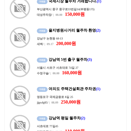
국제시장 월주차 거래합니다.
(1)
부산광역시 중구 중구로33번길14(부평동1가)
150,000원
대성주차장/
| 00.00
을지병원사거리 월주차 환영
(2)
강남구 논현동 60-13
200,000원
새벽/
| 09.17
강남역 5번 출구 월주차
(3)
서울시 서초구 서초대로 74길 27
160,000원
수정구슬/
| 00.00
여의도 주택건설회관 주차권
(1)
영등포구 국제금융로 8길 25
250,000원
jjgwfg85/
| 08.09
강남역 평일 월주차
(2)
서초대로 77길45