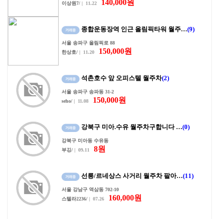
140,000원
이상원7/
| 11.22
종합운동장역 인근 올림픽타워 월주…
(9)
서울 송파구 올림픽로 88
150,000원
한상호/
| 11.20
석촌호수 앞 오피스텔 월주차
(2)
서울 송파구 송파동 31-2
150,000원
seho/
| 11.08
강북구 미아.수유 월주차구합니다 …
(0)
강북구 미아동 수유동
8원
부깅/
| 09.11
선릉/르네상스 사거리 월주차 팔아…
(11)
서울 강남구 역삼동 702-10
160,000원
스텔라2236/
| 07.26