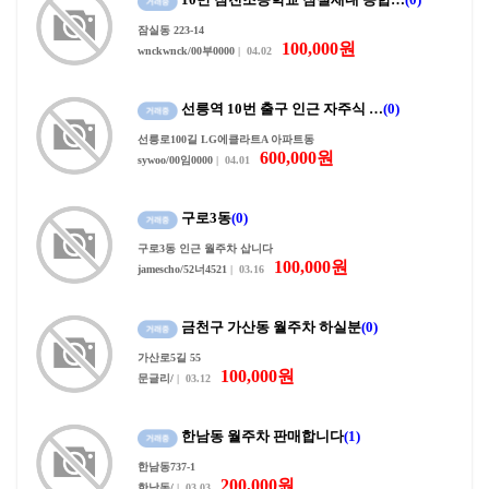
잠실동 223-14
100,000원
wnckwnck/00부0000
| 04.02
선릉역 10번 출구 인근 자주식 …
(0)
선릉로100길 LG에클라트A 아파트동
600,000원
sywoo/00임0000
| 04.01
구로3동
(0)
구로3동 인근 월주차 삽니다
100,000원
jamescho/52너4521
| 03.16
금천구 가산동 월주차 하실분
(0)
가산로5길 55
100,000원
문글리/
| 03.12
한남동 월주차 판매합니다
(1)
한남동737-1
200,000원
한남동/
| 03.03