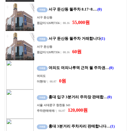
서구 둔산동 월주차 8.17~8.…
(0)
서구 둔산동
55,000원
원갑이/126하7356
| 08.16
서구 둔산동 월주차 거래합니다
(1)
서구 둔산동
60원
원갑이/126하7356
| 08.16
여의도 여의나루역 근처 월 주차권…
(0)
여의도
0원
더현대/
| 08.07
홍대 입구 3분거리 주차장 판매합…
(0)
서울 서대문구 창천동 343
120,000원
주차판매에에/
| 04.07
홍대 3분거리 주차자리 판매합니다…
(1)