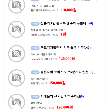
구로구 디지털로 33길
110,000원
훈스키/130로3648
| 08.17
선릉역 1번 출구쪽 월주차 구합니…
(0)
선릉역 1번출구쪽 월주차 구해요
1원
sujinnc/119조4391
| 08.12
구로디지털단지 인근 월 정기주차
(0)
에이스하이엔드타워1차
120,000원
Isinogi/66오1710
| 07.19
봉은사역 코엑스 도보5분거리 탄천…
(0)
삼성1동101번지
150,000원
개털이/
| 07.15
서대문역 24시간 지하주차장
(0)
통일로114
120,000원
콜툭/16두7915
| 07.08