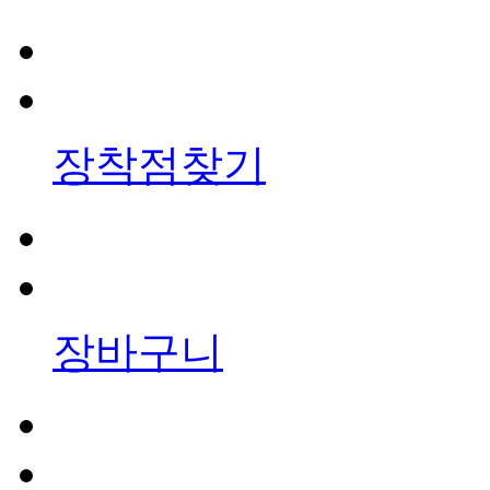
장착점찾기
장바구니