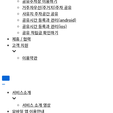
공유주차장 이용하기
거주자우선(주거지)주차 공유
사유지 주차공간 공유
공유시간 등록과 관리(android)
공유시간 등록과 관리(ios)
공유 적립금 확인하기
제휴 / 협력
고객 지원
이용약관
내
비
내
게
비
서비스소개
이
게
션
이
토
서비스 소개 영상
션
글
토
모바일 앱 이용안내