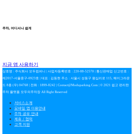
주차, 어디서나 쉽게
지금 앱 사용하기
상호명 : 주식회사 모두컴퍼니 | 사업자등록번호 : 220-88-52570 | 통신판매업 신고번호 :
제2017-서울중구-0923호 | 대표 : 김동현 주소 : 서울시 성동구 왕십리로 115, 헤이그라운
드 8층 (우) 04768 | 전화 : 1899-8242 | Contact@moduparking.com | © 2021 쉽고 편리한
주차 플랫폼 모두의주차장 All Right Reserved
서비스소개
모바일 앱 이용안내
주차 공유 안내
제휴 / 협력
고객 지원