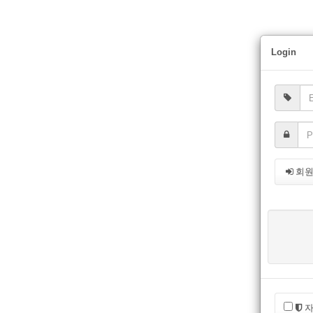
Login
회
자